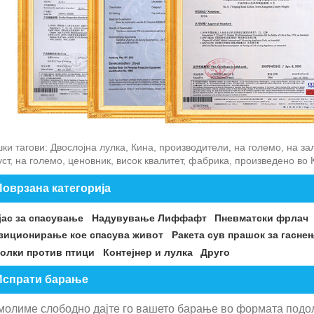
и тагови: Двослојна лулка, Кина, производители, на големо, на за
ст, на големо, ценовник, висок квалитет, фабрика, произведено во 
Поврзана категорија
јас за спасување
Надувување Лиффафт
Пневматски фрлач
зиционирање кое спасува живот
Ракета сув прашок за гасне
олки против птици
Контејнер и лулка
Друго
Испрати барање
молиме слободно дајте го вашето барање во формата подолу