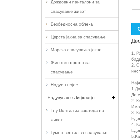
Дождовни панталони за
спасување живот
Безбедносна облека
Цврста јакна за спасување
Дво
Морска спасувачка јакна
1. Р
бида
Животен прстен за
2. 
инсп
спасување
Нај
Надуен појас
1.Да
Да с
Надувување Лиффафт
2. К
Има
Тпу Вентил за заштеда на
3. К
Еде
живот
4. 
Еде
Гумен вентил за спасување
5.К