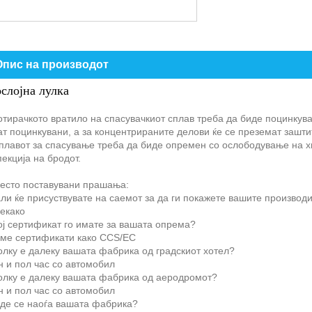
Опис на производот
слојна лулка
отирачкото вратило на спасувачкиот сплав треба да биде поцинкув
т поцинкувани, а за концентрираните делови ќе се преземат зашти
Сплавот за спасување треба да биде опремен со ослободување на х
екција на бродот.
често поставувани прашања:
ли ќе присуствувате на саемот за да ги покажете вашите производ
екако
ој сертификат го имате за вашата опрема?
ме сертификати како CCS/EC
олку е далеку вашата фабрика од градскиот хотел?
н и пол час со автомобил
Колку е далеку вашата фабрика од аеродромот?
н и пол час со автомобил
аде се наоѓа вашата фабрика?