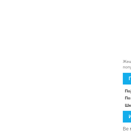
Жешк
попу
По
По
Шк
Ве 