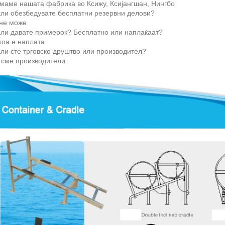
имаме нашата фабрика во Ксижу, Ксијангшан, Нингбо
али обезбедувате бесплатни резервни делови?
 не може
али давате примерок? Бесплатно или наплаќаат?
тоа е наплата
ли сте трговско друштво или производител?
 сме производители