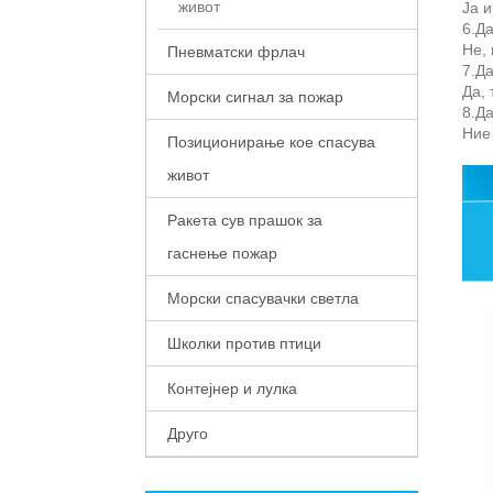
живот
Ја 
6.Д
Не,
Пневматски фрлач
7.Д
Да, 
Морски сигнал за пожар
8.Да
Ние
Позиционирање кое спасува
живот
Ракета сув прашок за
гаснење пожар
Морски спасувачки светла
Школки против птици
Контејнер и лулка
Друго