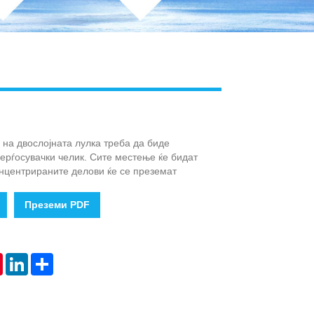
 на двослојната лулка треба да биде
ерѓосувачки челик. Сите местење ќе бидат
онцентрираните делови ќе се преземат
Преземи PDF
tsApp
Pinterest
LinkedIn
Share