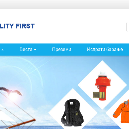
Вести
Преземи
Испрати барање