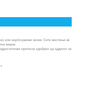
ано или нерѓосувачки челик. Сите местење ќе
тни мерки.
идростатички притисок одобрен од одделот за
и?