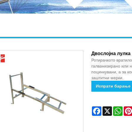
Двослојна лулка
Ротирачкото вратило
галванизирано или н
поцинкувани, а за к
заштитни мерки.
Испрати барање
Facebook
X
Wha