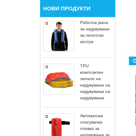
НОВИ ПРОДУКТИ
Работна јакна
за надувување
за пилотски
костум
TPU
композитен
лепило на
надувување на
надувување на
надувување
Автоматска
спасувачка
пловка за
надувување за