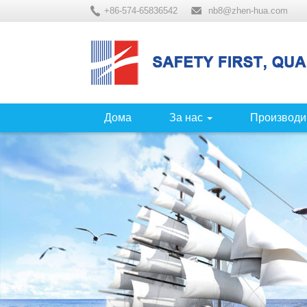
+86-574-65836542
nb8@zhen-hua.com
Дома
За нас
Производи